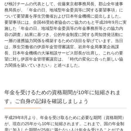
び検討チームの代表として、佐藤東京都事務局長、郡山全年連事
務局長が、「年金の日、地域型年金委員等に関する要望事項」に
ついて要望書を厚生労働省および日本年金機構に提出しました。
要望事項には、全国46受給者協会のご協力のもと平成28年9月に実
施した「年金の日、地域型年金委員等の年金事務所等との協力内
容の調査」結果に基づき、公的年金制度に関する周知啓発活動に
一層の連携協力関係を構築するための項目を挙げています。当日
は、厚生労働省の伊原年金管理審議官、岩井年金局事業企画課
長、日本年金機構の大塚相談サービス部長が出席し、これらの要
望に対し伊原年金管理審議官は、「時代の変化に合った新しい協
力関係を築いていきたい」と述べました。
年金を受けるための資格期間が10年に短縮されま
す。ご自身の記録を確認しましょう
平成29年8月より、年金を受け取るために必要な期間（資格期間）
が、現在の25年から10年に短縮されます。これまで、国の年金制
度に加入した期間が25年に満たない人は年金を受けることができ