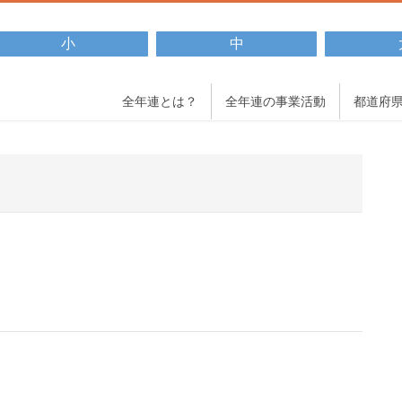
小
中
全年連とは？
全年連の事業活動
都道府