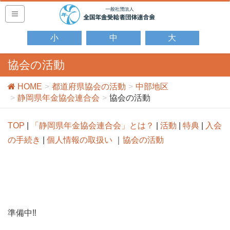
小
中
大
協会の活動
HOME
都道府県協会の活動
中部地区
静岡県年金協会連合会
協会の活動
TOP
|
「静岡県年金協会連合会」とは？
|
活動
|
特典
|
入会
の手続き
|
個人情報の取扱い
｜
協会の活動
準備中‼