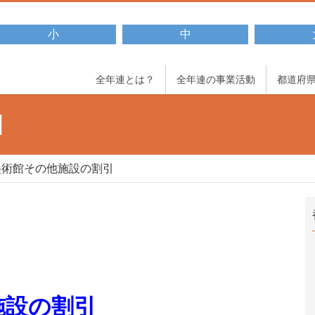
小
中
全年連とは？
全年連の事業活動
都道府
引
美術館その他施設の割引
施設の割引