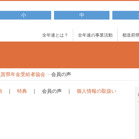
小
中
全年連とは？
全年連の事業活動
都道府
滋賀県年金受給者協会
会員の声
動
｜
特典
｜ 会員の声 ｜
個人情報の取扱い